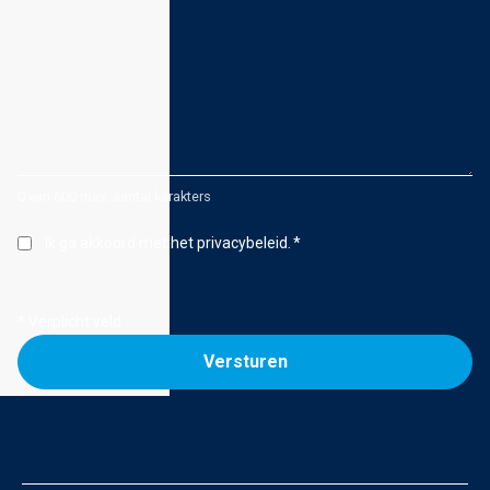
0 van 600 max. aantal karakters
Instemming
*
Ik ga akkoord met het privacybeleid.
*
* Verplicht veld